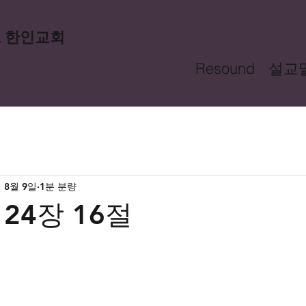
드 한인교회
Resound
설교
년 8월 9일
1분 분량
24장 16절