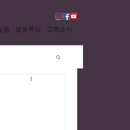
말씀
말씀묵상
교회소식