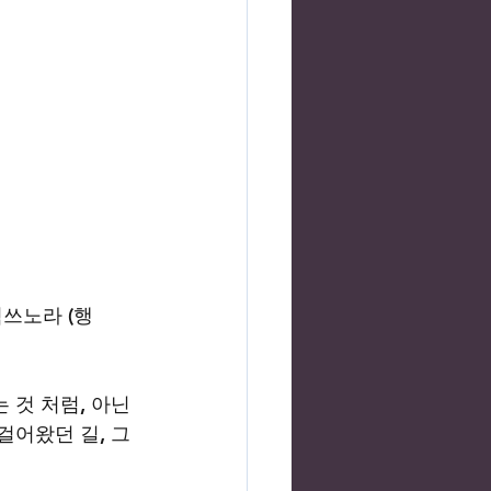
쓰노라 (행 
 것 처럼, 아닌 
걸어왔던 길, 그