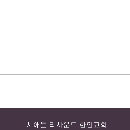
"너희는 그리스도의 향기라!
막 4
(막 4장 26-27절)"
것을
​시애틀 리사운드 한인교회