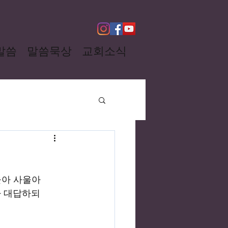
말씀
말씀묵상
교회소식
아 사울아 
 대답하되 