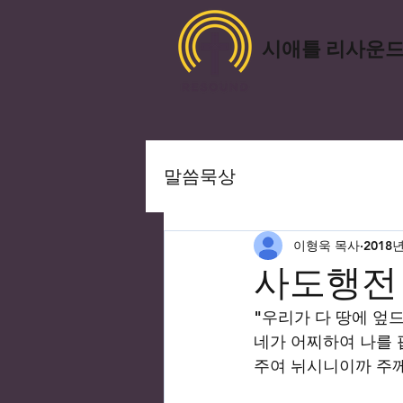
​시애틀 리사운
말씀묵상
이형욱 목사
2018
사도행전 
"우리가 다 땅에 엎
네가 어찌하여 나를
주여 뉘시니이까 주께서