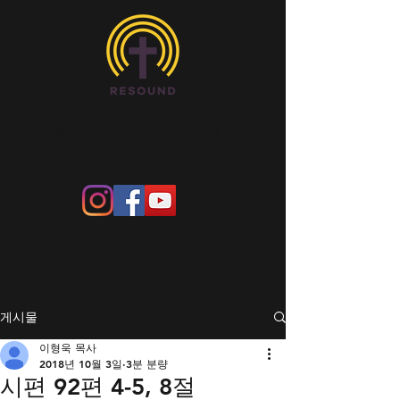
​시애틀 리사운드 한인교회
게시물
이형욱 목사
2018년 10월 3일
3분 분량
시편 92편 4-5, 8절